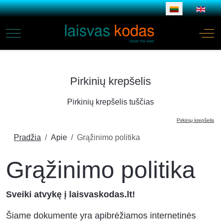
Pasirinkite savo 
Mobile Menu Toggle
Off
Pirkinių krepšelis
Pirkinių krepšelis tuščias
Pirkinių krepšelis
Pradžia
Apie
Grąžinimo politika
Grąžinimo politika
Sveiki atvykę į laisvaskodas.lt!
Šiame dokumente yra apibrėžiamos internetinės