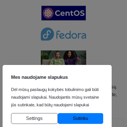
Slaptažodžio keitimas
Mes naudojame slapukus
Prašome įvesti savo sąskaitos elektroninio pašto adresą.
Dėl mūsų paslaugų kokybės tobulinimo gali būti
Jums bus išsiųstas patvirtinimo kodas. Kai Jūs jį gausite,
naudojami slapukai. Naudojantis mūsų svetaine
galėsite pasirinkti naują slaptažodį.
jūs sutinkate, kad būtų naudojami slapukai
Elektroninio pašto adresas
*
Settings
Sutinku